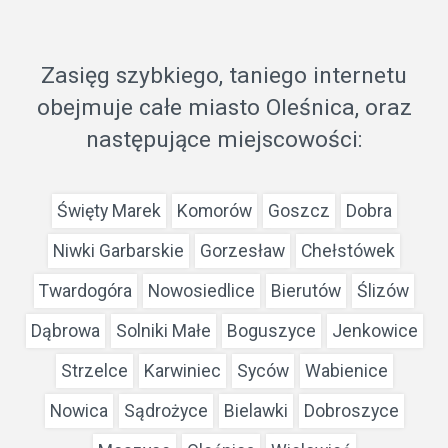
Zasięg szybkiego, taniego internetu
obejmuje całe miasto Oleśnica, oraz
następujące miejscowości:
Święty Marek
Komorów
Goszcz
Dobra
Niwki Garbarskie
Gorzesław
Chełstówek
Twardogóra
Nowosiedlice
Bierutów
Ślizów
Dąbrowa
Solniki Małe
Boguszyce
Jenkowice
Strzelce
Karwiniec
Syców
Wabienice
Nowica
Sądrożyce
Bielawki
Dobroszyce